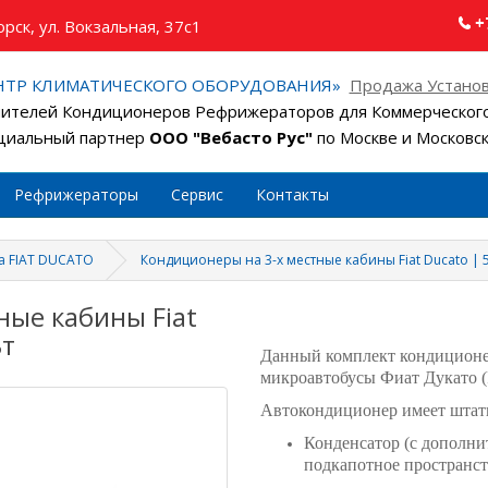
+
рск, ул. Вокзальная, 37с1
НТР КЛИМАТИЧЕСКОГО ОБОРУДОВАНИЯ»
Продажа Установ
ителей Кондиционеров Рефрижераторов для Коммерческого
иальный партнер
ООО "Вебасто Рус"
по Москве и Московс
Рефрижераторы
Сервис
Контакты
а FIAT DUCATO
Кондиционеры на 3-х местные кабины Fiat Ducato | 5
ные кабины Fiat
Вт
Данный комплект кондиционер
микроавтобусы Фиат Дукато (F
Автокондиционер имеет штат
Конденсатор (с дополни
подкапотное пространс