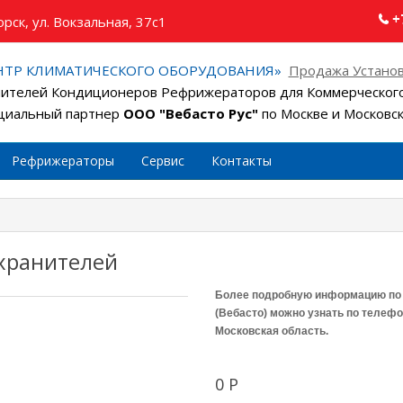
+
рск, ул. Вокзальная, 37с1
НТР КЛИМАТИЧЕСКОГО ОБОРУДОВАНИЯ»
Продажа Установ
ителей Кондиционеров Рефрижераторов для Коммерческого
иальный партнер
ООО "Вебасто Рус"
по Москве и Московс
Рефрижераторы
Сервис
Контакты
хранителей
Более подробную информацию по 
(Вебасто) можно узнать по телеф
Московская область.
0 Р