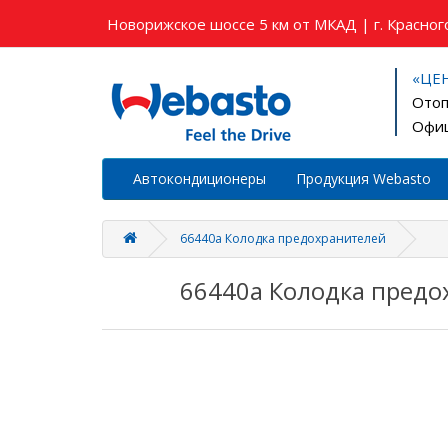
Новорижское шоссе 5 км от МКАД | г. Красного
«ЦЕ
Отоп
Офиц
Автокондиционеры
Продукция Webasto
66440а Колодка предохранителей
66440а Колодка предо