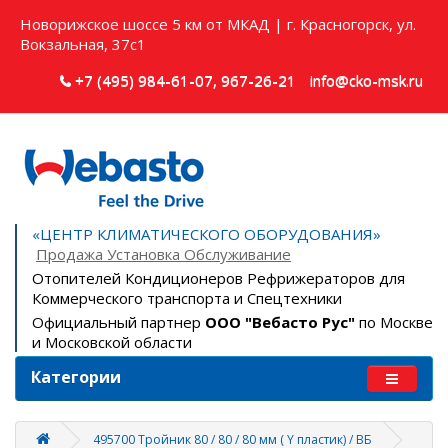
Новорижское шоссе 5 км от МКАД | г. Красногорск, ул.
Вокзальная, 37с1
+7 (495) 984-61-07, 967-26-21
info@cko-msk.ru
«ЦЕНТР КЛИМАТИЧЕСКОГО ОБОРУДОВАНИЯ»
Продажа Установка Обслуживание
Отопителей Кондиционеров Рефрижераторов для
Коммерческого транспорта и Спецтехники
Официальный партнер
ООО "Вебасто Рус"
по Москве
и Московской области
Категории
495700 Тройник 80 / 80 / 80 мм ( Y пластик) / ВБ