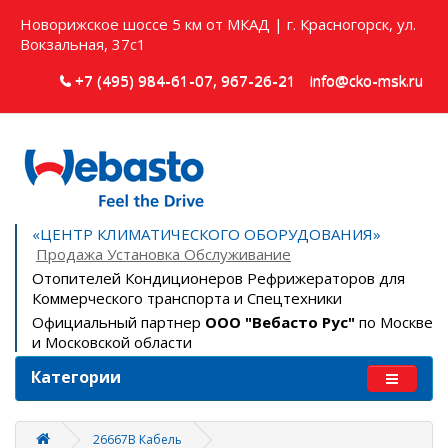
Новорижское шоссе 5 км от МКАД | г. Красногорск, ул.
Вокзальная, 37с1
+7 (495) 984-61-07, 967-26-21
info@cko-msk.ru
«ЦЕНТР КЛИМАТИЧЕСКОГО ОБОРУДОВАНИЯ»
Продажа Установка Обслуживание
Отопителей Кондиционеров Рефрижераторов для
Коммерческого транспорта и Спецтехники
Официальный партнер
ООО "Вебасто Рус"
по Москве
и Московской области
Категории
26667B Кабель