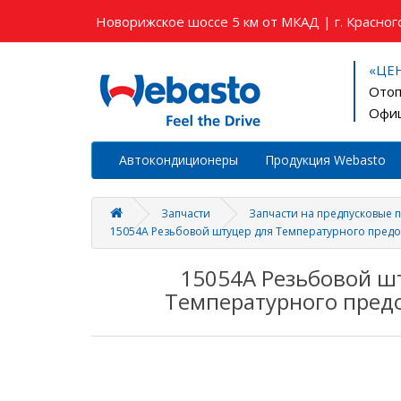
Новорижское шоссе 5 км от МКАД | г. Красного
«ЦЕ
Отоп
Офиц
Автокондиционеры
Продукция Webasto
Запчасти
Запчасти на предпусковые 
15054A Резьбовой штуцер для Температурного пред
15054A Резьбовой ш
Температурного пред