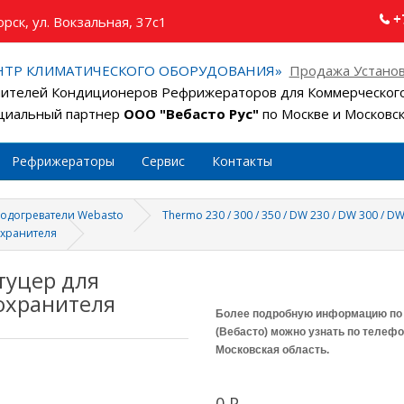
+
рск, ул. Вокзальная, 37с1
НТР КЛИМАТИЧЕСКОГО ОБОРУДОВАНИЯ»
Продажа Установ
ителей Кондиционеров Рефрижераторов для Коммерческого
иальный партнер
ООО "Вебасто Рус"
по Москве и Московс
Рефрижераторы
Сервис
Контакты
подогреватели Webasto
Thermo 230 / 300 / 350 / DW 230 / DW 300 / D
охранителя
туцер для
охранителя
Более подробную информацию по 
(Вебасто) можно узнать по телефон
Московская область.
0 Р