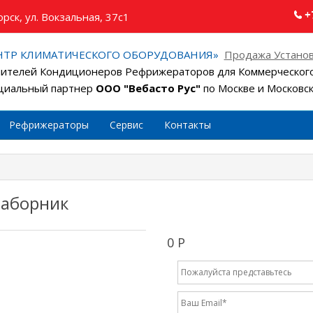
+
рск, ул. Вокзальная, 37с1
НТР КЛИМАТИЧЕСКОГО ОБОРУДОВАНИЯ»
Продажа Установ
ителей Кондиционеров Рефрижераторов для Коммерческого
иальный партнер
ООО "Вебасто Рус"
по Москве и Московс
Рефрижераторы
Сервис
Контакты
заборник
0 Р