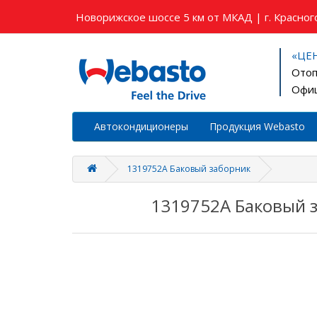
Новорижское шоссе 5 км от МКАД | г. Красного
«ЦЕ
Отоп
Офиц
Автокондиционеры
Продукция Webasto
1319752A Баковый заборник
1319752A Баковый 