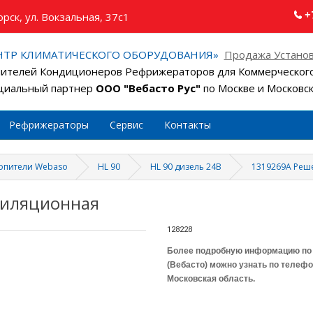
+
рск, ул. Вокзальная, 37с1
НТР КЛИМАТИЧЕСКОГО ОБОРУДОВАНИЯ»
Продажа Установ
ителей Кондиционеров Рефрижераторов для Коммерческого
иальный партнер
ООО "Вебасто Рус"
по Москве и Московс
Рефрижераторы
Сервис
Контакты
топители Webaso
HL 90
HL 90 дизель 24В
1319269A Реш
тиляционная
128228
Более подробную информацию по 
(Вебасто) можно узнать по телеф
Московская область.