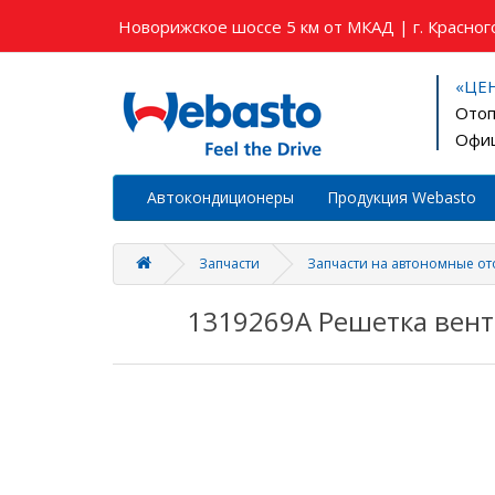
Новорижское шоссе 5 км от МКАД | г. Красного
«ЦЕ
Отоп
Офиц
Автокондиционеры
Продукция Webasto
Запчасти
Запчасти на автономные о
1319269A Решетка вен